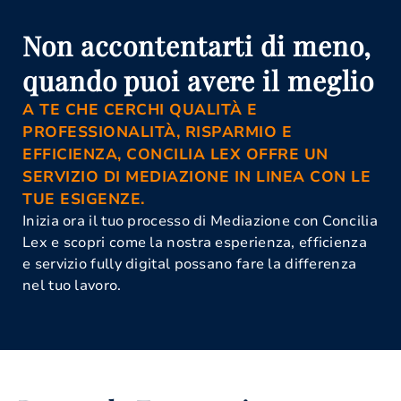
Corso Mediatore Civile Caserta
Istanza Di Mediazione Caserta
Non accontentarti di meno,
Mediazione Civile E Commerciale
Caserta
quando puoi avere il meglio
Mediazione Obbligatoria Caserta
A TE CHE CERCHI QUALITÀ E
PROFESSIONALITÀ, RISPARMIO E
EFFICIENZA, CONCILIA LEX OFFRE UN
SERVIZIO DI MEDIAZIONE IN LINEA CON LE
TUE ESIGENZE.
Inizia ora il tuo processo di Mediazione con Concilia
Lex e scopri come la nostra esperienza, efficienza
e servizio fully digital possano fare la differenza
nel tuo lavoro.