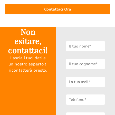
Contattaci Ora
Non
esitare,
contattaci!
Lascia i tuoi dati e
un nostro esperto ti
ricontatterà presto.