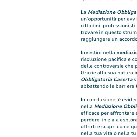
La
Mediazione Obbliga
un’opportunità per avvi
cittadini, professionist
trovare in questo strume
raggiungere un accordo
Investire nella
mediazi
risoluzione pacifica e c
delle controversie che pu
Grazie alla sua natura i
Obbligatoria Caserta
s
abbattendo le barriere t
In conclusione, è eviden
nella
Mediazione Obbli
efficace per affrontare 
perdere: inizia a esplor
offrirti e scopri come q
nella tua vita o nella tu