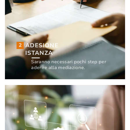
ADESIONE
2
ISTANZA
ADESIONE
2
Saranno necessari pochi step per
ISTANZA
aderire alla mediazione.
Saranno necessari pochi step per
INIZIA ORA
aderire alla mediazione.