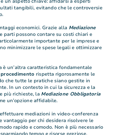
è un aspetto chiave: affidarsi a esperti
ultati tangibili, evitando che le controversie
o.
ntaggi economici. Grazie alla
Mediazione
le parti possono contare su costi chiari e
articolarmente importante per le imprese e
no minimizzare le spese legali e ottimizzare
 è un’altra caratteristica fondamentale
i
procedimento
rispetta rigorosamente le
o che tutte le pratiche siano gestite in
e. In un contesto in cui la sicurezza e la
 più richieste, la
Mediazione Obbligatoria
me un’opzione affidabile.
di effettuare mediazioni in video-conferenza
e vantaggio per chi desidera risolvere le
 modo rapido e comodo. Non è più necessario
risparmiando tempo e risorse preziose.