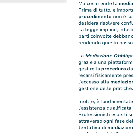
Ma cosa rende la
media
Prima di tutto, è impo
procedimento
non è so
desidera risolvere confl
La
legge
impone, infatti
parti coinvolte debban
rendendo questo pass
La
Mediazione Obbliga
grazie a una piattaform
gestire la
procedura
da 
recarsi fisicamente pres
l’accesso alla
mediazio
gestione delle pratiche
Inoltre, è fondamentale
l’assistenza qualificata
Professionisti esperti s
attraverso ogni fase de
tentativo
di
mediazion