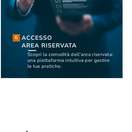
ACCESSO
6
AREA RISERVATA
ACCESSO
6
Scopri la comodità dell'area riservata:
AREA RISERVATA
una piattaforma intuitiva per gestire
Scopri la comodità dell'area riservata:
le tue pratiche.
una piattaforma intuitiva per gestire
INIZIA ORA
le tue pratiche.