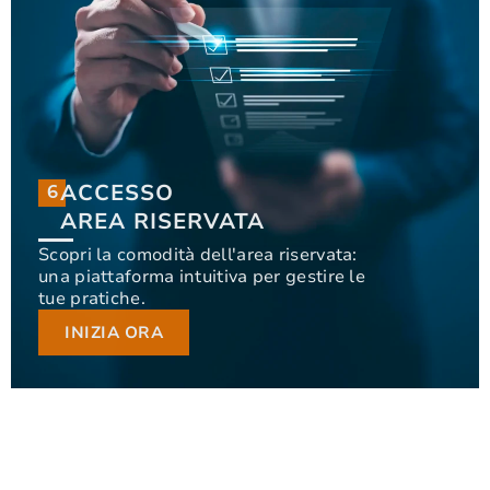
ACCESSO
6
6
ACCESSO
AREA RISERVATA
AREA RISERVATA
Scopri la comodità dell'area riservata:
una piattaforma intuitiva per gestire le
Scopri la comodità dell'area riservata: una
tue pratiche.
piattaforma intuitiva per gestire le tue pratiche.
INIZIA ORA
INIZIA ORA