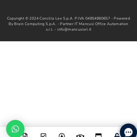
Copyright © 2024 Concilia Lex S.p.A. P.IVA 04854880657 - Powered
By Brain Computing S.p.A. - Partner IT Mancusi Office Automation
s.r.l. - info@mancusisrl.it