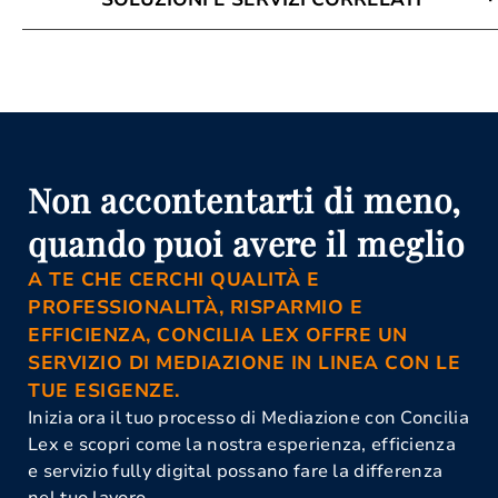
Attività Di Mediazione Locri
Avvocato Mediazione Locri
Conciliazione Civile Locri
Corso Di Aggiornamento Per
Mediatori Locri
Corso Mediatore Civile Locri
Istanza Di Mediazione Locri
Non accontentarti di meno,
Mediazione Civile E Commerciale
Locri
quando puoi avere il meglio
Mediazione Obbligatoria Locri
A TE CHE CERCHI QUALITÀ E
PROFESSIONALITÀ, RISPARMIO E
EFFICIENZA, CONCILIA LEX OFFRE UN
SERVIZIO DI MEDIAZIONE IN LINEA CON LE
TUE ESIGENZE.
Inizia ora il tuo processo di Mediazione con Concilia
Lex e scopri come la nostra esperienza, efficienza
e servizio fully digital possano fare la differenza
nel tuo lavoro.