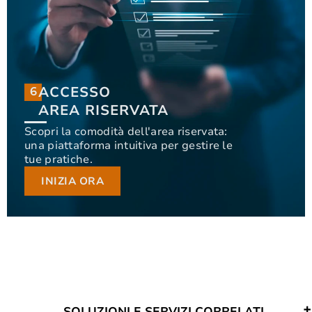
ACCESSO
6
6
ACCESSO
AREA RISERVATA
AREA RISERVATA
Scopri la comodità dell'area riservata:
una piattaforma intuitiva per gestire le
Scopri la comodità dell'area riservata: una
tue pratiche.
piattaforma intuitiva per gestire le tue pratiche.
INIZIA ORA
INIZIA ORA
SOLUZIONI E SERVIZI CORRELATI