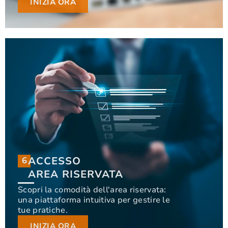
INIZIA ORA
INIZIA ORA
ACCESSO
6
6
ACCESSO
AREA RISERVATA
AREA RISERVATA
Scopri la comodità dell'area riservata:
una piattaforma intuitiva per gestire le
Scopri la comodità dell'area riservata: una
tue pratiche.
piattaforma intuitiva per gestire le tue pratiche.
INIZIA ORA
INIZIA ORA