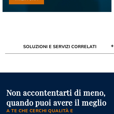
SOLUZIONI E SERVIZI CORRELATI
Avvocato Mediazione Locri
Conciliazione Civile Locri
Corso Di Aggiornamento Per
Mediatori Locri
Corso Mediatore Civile Locri
Istanza Di Mediazione Locri
Mediazione Civile E Commerciale
Non accontentarti di meno,
Locri
Mediazione Obbligatoria Locri
quando puoi avere il meglio
Organismo Di Mediazione Locri
A TE CHE CERCHI QUALITÀ E