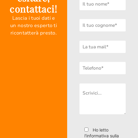
contattaci!
Lascia i tuoi dati e
un nostro esperto ti
ricontatterà presto.
Ho letto
l'informativa sulla