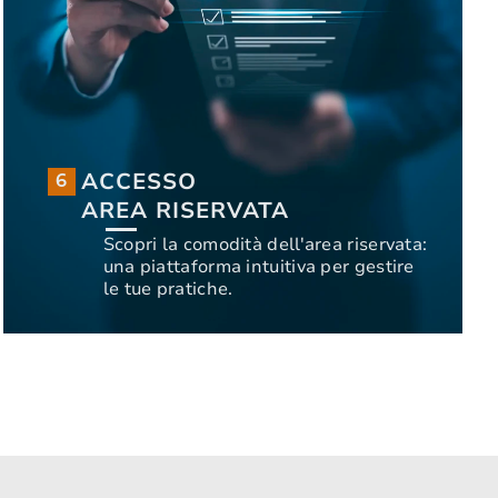
ACCESSO
6
AREA RISERVATA
ACCESSO
6
Scopri la comodità dell'area riservata:
AREA RISERVATA
una piattaforma intuitiva per gestire
Scopri la comodità dell'area riservata:
le tue pratiche.
una piattaforma intuitiva per gestire
INIZIA ORA
le tue pratiche.