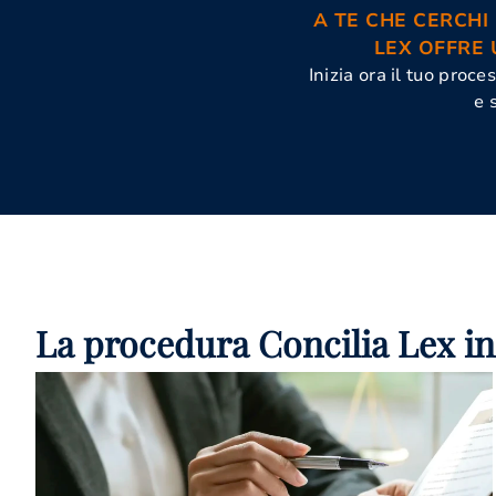
A TE CHE CERCHI
LEX OFFRE 
Inizia ora il tuo proc
e 
La procedura Concilia Lex in