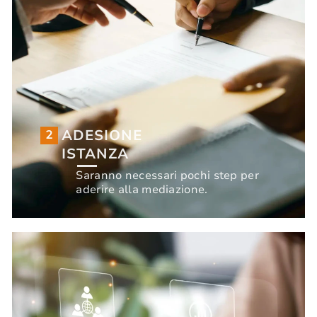
ADESIONE
2
ISTANZA
ADESIONE
2
Saranno necessari pochi step per
ISTANZA
aderire alla mediazione.
Saranno necessari pochi step per
INIZIA ORA
aderire alla mediazione.