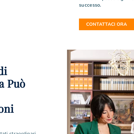
successo.
CONTATTACI ORA
di
a Può
oni
tati straordinari