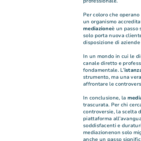
professionale.
Per coloro che operano n
un organismo accreditat
mediazione
è un passo s
solo porta nuova cliente
disposizione di aziende 
In un mondo in cui le 
canale diretto e profess
fondamentale. L’
istanz
strumento, ma una vera
affrontare le controver
In conclusione, la
medi
trascurata. Per chi cerc
controversie, la scelta d
piattaforma all’avanguar
soddisfacenti e duraturi
mediazionenon solo migl
anche un passo signific