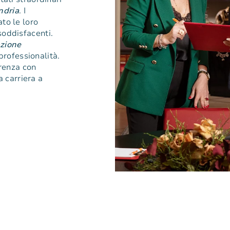
ndria
. I
ato le loro
soddisfacenti.
azione
professionalità.
erenza con
a carriera a