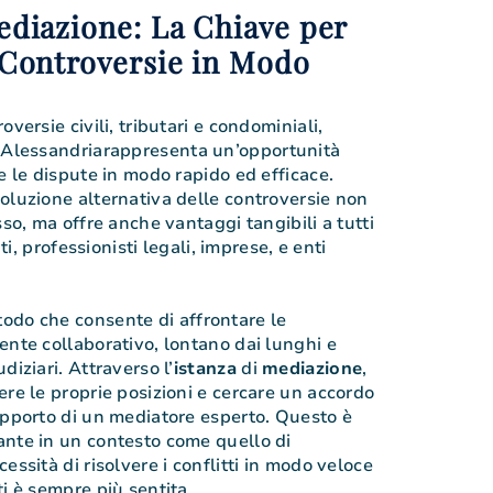
ediazione: La Chiave per
 Controversie in Modo
versie civili, tributari e condominiali,
Alessandriarappresenta un’opportunità
e le dispute in modo rapido ed efficace.
oluzione alternativa delle controversie non
sso, ma offre anche vantaggi tangibili a tutti
ati, professionisti legali, imprese, e enti
odo che consente di affrontare le
ente collaborativo, lontano dai lunghi e
diziari. Attraverso l’
istanza
di
mediazione
,
ere le proprie posizioni e cercare un accordo
upporto di un mediatore esperto. Questo è
ante in un contesto come quello di
essità di risolvere i conflitti in modo veloce
i è sempre più sentita.