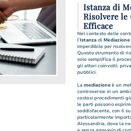
Istanza di M
Risolvere le
Efficace
Nel contesto delle contro
l’
Istanza
di
Mediazione
imperdibile per risolver
Questo strumento di ris
solo semplifica il proce
gli attori coinvolti: priv
pubblici.
La
mediazione
è un met
controversie in un ambi
costosi procedimenti giu
le parti possono esprim
soddisfacente, con il s
particolarmente import
Alessandria, dove la nec
e senza aggravio di cost