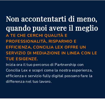
Corso Di Aggiornamento Per
Mediatori Alessandria
Istanza Di Mediazione Alessandria
Mediazione Civile E Commerciale
Non accontentarti di meno,
Alessandria
Mediazione Obbligatoria
quando puoi avere il meglio
Alessandria
Organismo Di Mediazione
Alessandria
A TE CHE CERCHI QUALITÀ E
PROFESSIONALITÀ, RISPARMIO E
EFFICIENZA, CONCILIA LEX OFFRE UN
SERVIZIO DI MEDIAZIONE IN LINEA CON LE
TUE ESIGENZE.
Inizia ora il tuo percorso di Partnership con
Concilia Lex e scopri come la nostra esperienza,
efficienza e servizio fully digital possano fare la
differenza nel tuo lavoro.