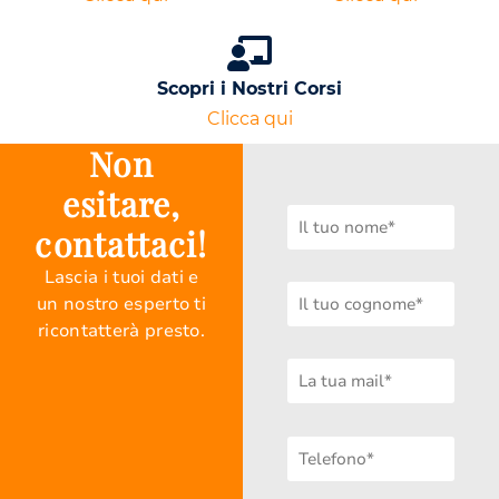
Scopri i Nostri Corsi
Clicca qui
Non
esitare,
contattaci!
Lascia i tuoi dati e
un nostro esperto ti
ricontatterà presto.