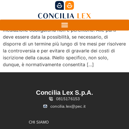
Il termine di durata trimestrale del procedimento di
mediazione obbligatoria non è perentorio. Alle parti
deve essere data la possibilità, se necessario, di
disporre di un termine più lungo di tre mesi per risolvere
la controversia e per evitare di gravarle dei costi di
iscrizione della causa. INello specifico, non solo,
dunque, è normativamente consentita […]
Concilia Lex S.p.A.
0815176153
concilia.lex@pec.it
CHI SIAMO