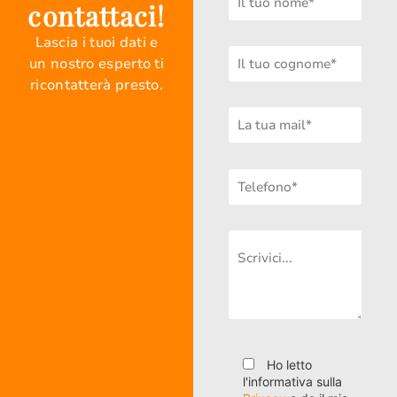
contattaci!
Lascia i tuoi dati e
un nostro esperto ti
ricontatterà presto.
Ho letto
l'informativa sulla