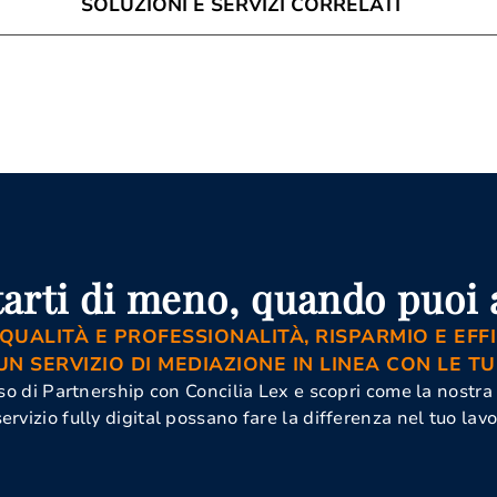
SOLUZIONI E SERVIZI CORRELATI
à Di
Corso Di
Istanza Di
ne Asti
Aggiornamento Per
Mediazione 
to
Mediatori Asti
Mediazione
ne Asti
Corso Mediatore
Commerciale
azione Civile
Civile Asti
Mediazion
Obbligatoria
arti di meno, quando puoi a
 QUALITÀ E PROFESSIONALITÀ, RISPARMIO E EFFI
UN SERVIZIO DI MEDIAZIONE IN LINEA CON LE TU
orso di Partnership con Concilia Lex e scopri come la nostra
servizio fully digital possano fare la differenza nel tuo lavo