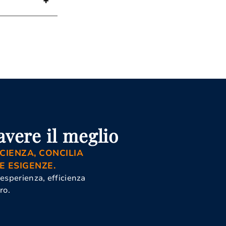
Asti
 Civile E
 Asti
e
 Asti
vere il meglio
CIENZA, CONCILIA
E ESIGENZE.
 esperienza, efficienza
ro.