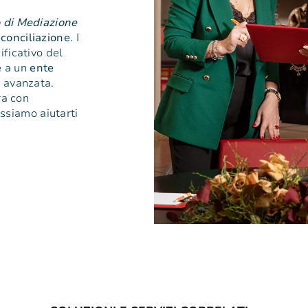
 di Mediazione
a
conciliazione
. I
ificativo del
e a un
ente
a avanzata.
ra con
ssiamo aiutarti