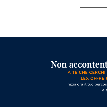
Attivit
Mediazio
Avvoca
Mediazio
Concili
Asti
Non accontent
A TE CHE CERCHI
LEX OFFRE 
Inizia ora il tuo perc
e 