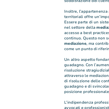
soddisfazione dei client
Inoltre, l’appartenenza
territoriali offre un’im
Essere parte di un sis
nel settore della
mediaz
accesso a best practice
continuo. Questo non so
mediazione
, ma contrib
come un punto di riferi
Un altro aspetto fondam
guadagno. Con l’aument
risoluzione stragiudizia
attraverso le mediazioni
di risoluzione delle cont
guadagno e di svincolars
posizione professionale 
L’indipendenza professi
avvocati e professionis