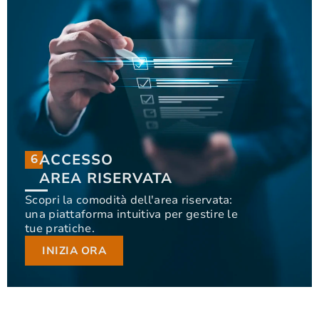
ACCESSO
6
6
ACCESSO
AREA RISERVATA
AREA RISERVATA
Scopri la comodità dell'area riservata:
una piattaforma intuitiva per gestire le
Scopri la comodità dell'area riservata: una
tue pratiche.
piattaforma intuitiva per gestire le tue pratiche.
INIZIA ORA
INIZIA ORA