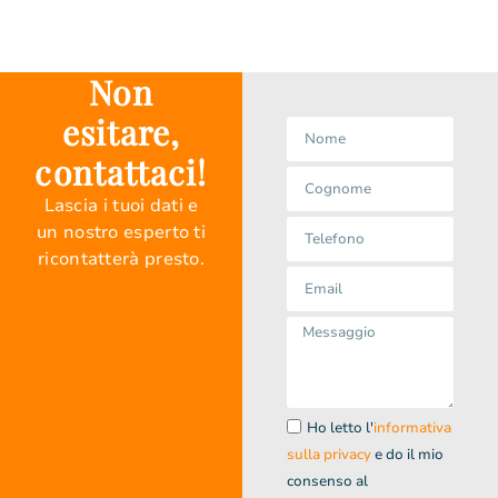
Non
esitare,
contattaci!
Lascia i tuoi dati e
un nostro esperto ti
ricontatterà presto.
Ho letto l'
informativa
sulla privacy
e do il mio
consenso al