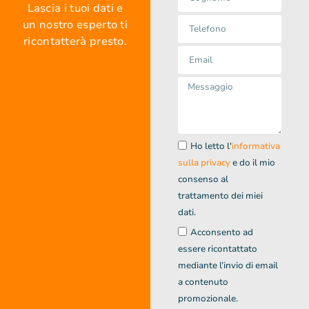
Lascia i tuoi dati e
un nostro esperto ti
ricontatterà presto.
Ho letto l'
informativa
sulla privacy
e do il mio
consenso al
trattamento dei miei
dati.
Acconsento ad
essere ricontattato
mediante l’invio di email
a contenuto
promozionale.