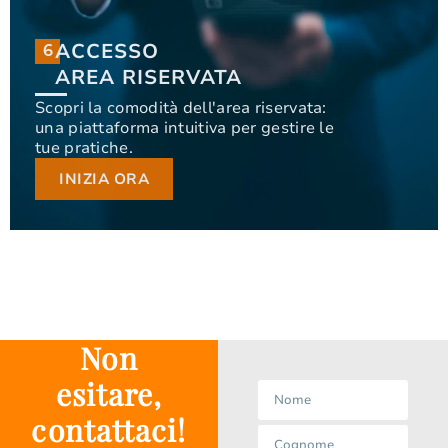
ACCESSO
6
6
ACCESSO
AREA RISERVATA
AREA RISERVATA
Scopri la comodità dell'area riservata:
una piattaforma intuitiva per gestire le
Scopri la comodità dell'area riservata: una
tue pratiche.
piattaforma intuitiva per gestire le tue pratiche.
INIZIA ORA
INIZIA ORA
Non
esitare,
contattaci!