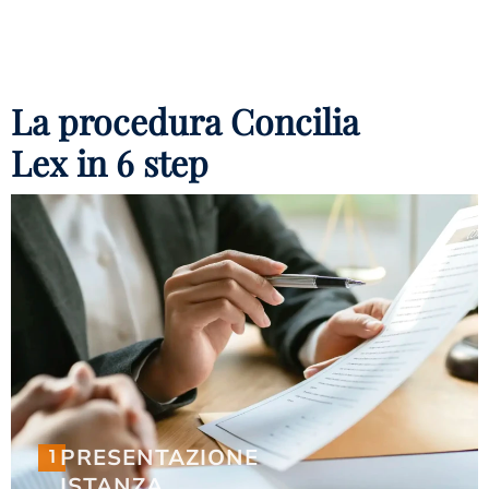
La procedura Concilia
Lex in 6 step
1
PRESENTAZIONE
PRESENTAZIONE
1
ISTANZA
ISTANZA