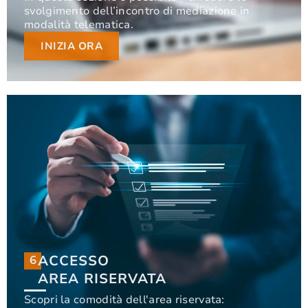
svolgimento dell’incontro di mediazione in
svolgimento dell’incontro di mediazione in
modalità telematica.
modalità telematica.
INIZIA ORA
INIZIA ORA
ACCESSO
6
6
ACCESSO
AREA RISERVATA
AREA RISERVATA
Scopri la comodità dell'area riservata: