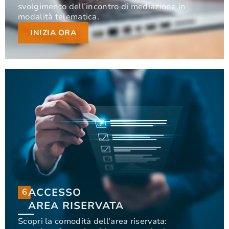
svolgimento dell’incontro di mediazione in
svolgimento dell’incontro di mediazione in
modalità telematica.
modalità telematica.
INIZIA ORA
INIZIA ORA
ACCESSO
6
6
ACCESSO
AREA RISERVATA
AREA RISERVATA
Scopri la comodità dell'area riservata: