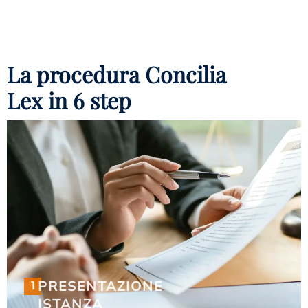
La procedura Concilia
Lex in 6 step
1
PRESENTAZIONE
PRESENTAZIONE
1
ISTANZA
ISTANZA