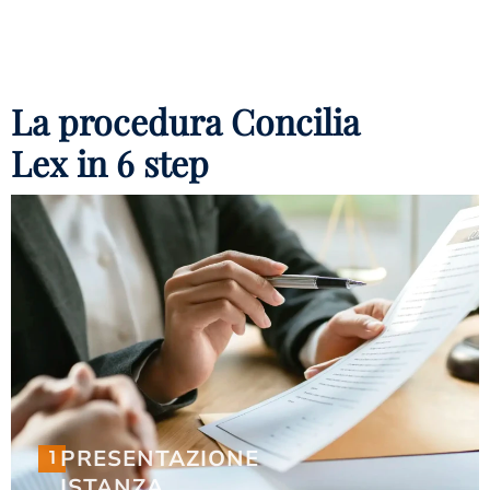
La procedura Concilia
Lex in 6 step
1
PRESENTAZIONE
PRESENTAZIONE
1
ISTANZA
ISTANZA