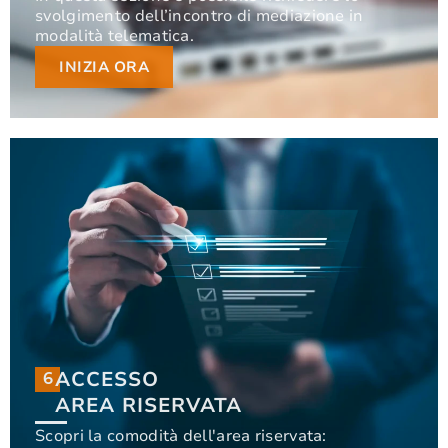
svolgimento dell’incontro di mediazione in
svolgimento dell’incontro di mediazione in
modalità telematica.
modalità telematica.
INIZIA ORA
INIZIA ORA
ACCESSO
6
6
ACCESSO
AREA RISERVATA
AREA RISERVATA
Scopri la comodità dell'area riservata: