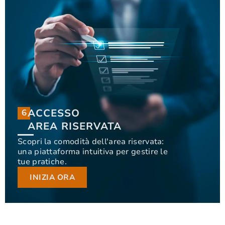
ACCESSO
6
6
ACCESSO
AREA RISERVATA
AREA RISERVATA
Scopri la comodità dell'area riservata:
una piattaforma intuitiva per gestire le
Scopri la comodità dell'area riservata: una
tue pratiche.
piattaforma intuitiva per gestire le tue pratiche.
INIZIA ORA
INIZIA ORA