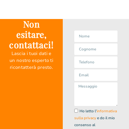
Non
esitare,
contattaci!
Lascia i tuoi dati e
un nostro esperto ti
ricontatterà presto.
Ho letto l'
informativa
sulla privacy
e do il mio
consenso al