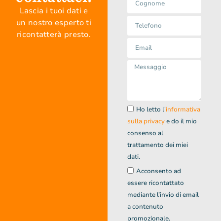
Lascia i tuoi dati e
un nostro esperto ti
ricontatterà presto.
Ho letto l'
informativa
sulla privacy
e do il mio
consenso al
trattamento dei miei
dati.
Acconsento ad
essere ricontattato
mediante l’invio di email
a contenuto
promozionale.