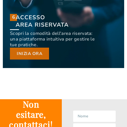
ACCESSO
6
6
ACCESSO
AREA RISERVATA
AREA RISERVATA
Scopri la comodità dell'area riservata:
una piattaforma intuitiva per gestire le
Scopri la comodità dell'area riservata: una
tue pratiche.
piattaforma intuitiva per gestire le tue pratiche.
INIZIA ORA
INIZIA ORA
Non
esitare,
contattaci!