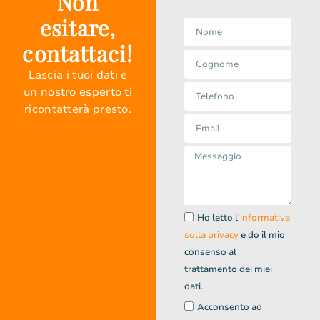
Non
esitare,
contattaci!
Lascia i tuoi dati e
un nostro esperto ti
ricontatterà presto.
Ho letto l'
informativa
sulla privacy
e do il mio
consenso al
trattamento dei miei
dati.
Acconsento ad