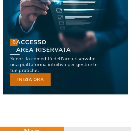
ACCESSO
6
6
ACCESSO
AREA RISERVATA
AREA RISERVATA
Scopri la comodità dell'area riservata:
una piattaforma intuitiva per gestire le
Scopri la comodità dell'area riservata: una
tue pratiche.
piattaforma intuitiva per gestire le tue pratiche.
INIZIA ORA
INIZIA ORA