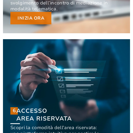
svolgimento dell’incontro di mediazione in
svolgimento dell’incontro di mediazione in
modalità telematica.
modalità telematica.
INIZIA ORA
INIZIA ORA
ACCESSO
6
6
ACCESSO
AREA RISERVATA
AREA RISERVATA
Scopri la comodità dell'area riservata: