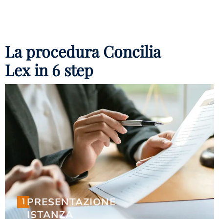
La procedura Concilia
Lex in 6 step
1
PRESENTAZIONE
PRESENTAZIONE
1
ISTANZA
ISTANZA