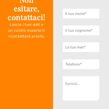
esitare,
contattaci!
Lascia i tuoi dati e
un nostro esperto ti
ricontatterà presto.