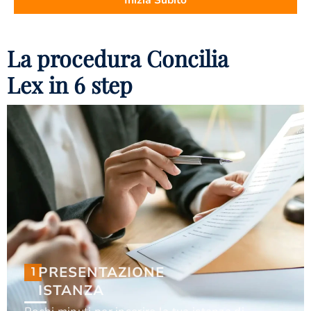
La procedura Concilia
Lex in 6 step
1
PRESENTAZIONE
PRESENTAZIONE
1
ISTANZA
ISTANZA