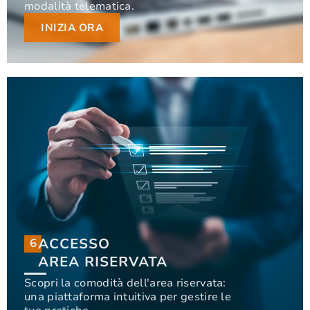
modalità telematica.
modalità telematica.
INIZIA ORA
INIZIA ORA
ACCESSO
6
6
ACCESSO
AREA RISERVATA
AREA RISERVATA
Scopri la comodità dell'area riservata:
una piattaforma intuitiva per gestire le
Scopri la comodità dell'area riservata: una