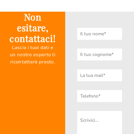
Non
esitare,
contattaci!
Lascia i tuoi dati e
un nostro esperto ti
ricontatterà presto.