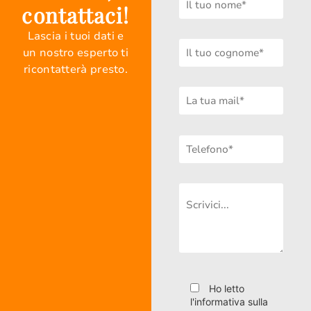
contattaci!
Lascia i tuoi dati e
un nostro esperto ti
ricontatterà presto.
Ho letto
l'informativa sulla