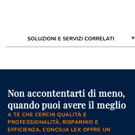
SOLUZIONI E SERVIZI CORRELATI
Attività Di Mediazione Ispica
Avvocato Mediazione Ispica
Conciliazione Civile Ispica
Corso Di Aggiornamento Per
Mediatori Ispica
Corso Mediatore Civile Ispica
Istanza Di Mediazione Ispica
Non accontentarti di meno,
Mediazione Civile E Commerciale
Ispica
quando puoi avere il meglio
Organismo Di Mediazione Ispica
A TE CHE CERCHI QUALITÀ E
PROFESSIONALITÀ, RISPARMIO E
EFFICIENZA, CONCILIA LEX OFFRE UN