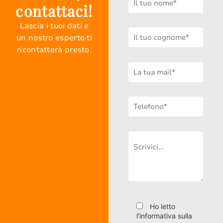
contattaci!
Lascia i tuoi dati e
un nostro esperto ti
ricontatterà presto.
Ho letto
l'informativa sulla