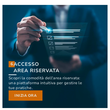
ACCESSO
6
6
ACCESSO
AREA RISERVATA
AREA RISERVATA
Scopri la comodità dell'area riservata:
una piattaforma intuitiva per gestire le
Scopri la comodità dell'area riservata: una
tue pratiche.
piattaforma intuitiva per gestire le tue pratiche.
INIZIA ORA
INIZIA ORA