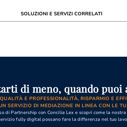
SOLUZIONI E SERVIZI CORRELATI
à Di
Corso Di
Istanza Di
ne Imperia
Aggiornamento Per
Mediazione 
to
Mediatori Imperia
Mediazione
ne Imperia
Corso Mediatore
Commerciale
azione Civile
Civile Imperia
Organismo
M
arti di meno, quando puoi a
 QUALITÀ E PROFESSIONALITÀ, RISPARMIO E EFFI
UN SERVIZIO DI MEDIAZIONE IN LINEA CON LE TU
orso di Partnership con Concilia Lex e scopri come la nostra
servizio fully digital possano fare la differenza nel tuo lavo