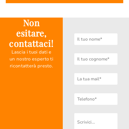
Non
esitare,
contattaci!
Lascia i tuoi dati e
un nostro esperto ti
ricontatterà presto.