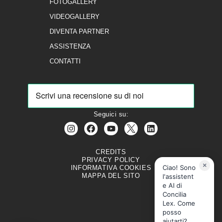
FOTOGALLERY
VIDEOGALLERY
DIVENTA PARTNER
ASSISTENZA
CONTATTI
Seguici su:
CREDITS
PRIVACY POLICY
×
Ciao! Sono
INFORMATIVA COOKIES
MAPPA DEL SITO
l'assistent
e AI di
Concilia
Lex. Come
posso
aiutarti?