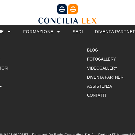
NE
FORMAZIONE
SEDI
DIVENTA PARTNE
BLOG
FOTOGALLERY
TORI
VIDEOGALLERY
DIVENTA PARTNER
ASSISTENZA
CONTATTI
VA 04854880657 - Powered By Brain Computing S.p.A. - Partner IT Mancusi Offi