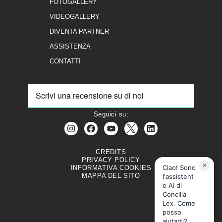
FOTOGALLERY
VIDEOGALLERY
DIVENTA PARTNER
ASSISTENZA
CONTATTI
Seguici su:
CREDITS
PRIVACY POLICY
×
Ciao! Sono
INFORMATIVA COOKIES
MAPPA DEL SITO
l'assistent
e AI di
Concilia
Lex. Come
posso
aiutarti?