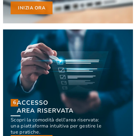
INIZIA ORA
INIZIA ORA
ACCESSO
6
6
ACCESSO
AREA RISERVATA
AREA RISERVATA
Scopri la comodità dell'area riservata:
una piattaforma intuitiva per gestire le
Scopri la comodità dell'area riservata: una
tue pratiche.
piattaforma intuitiva per gestire le tue pratiche.