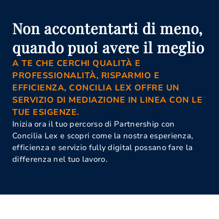
Mediatori Milano
Corso Mediatore Civile Milano
Mediazione Civile E Commerciale
Non accontentarti di meno,
Milano
Mediazione Obbligatoria Milano
quando puoi avere il meglio
Organismo Di Mediazione Milano
A TE CHE CERCHI QUALITÀ E
PROFESSIONALITÀ, RISPARMIO E
EFFICIENZA, CONCILIA LEX OFFRE UN
SERVIZIO DI MEDIAZIONE IN LINEA CON LE
TUE ESIGENZE.
Inizia ora il tuo percorso di Partnership con
Concilia Lex e scopri come la nostra esperienza,
efficienza e servizio fully digital possano fare la
differenza nel tuo lavoro.