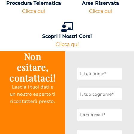
Procedura Telematica
Area Riservata
Clicca qui
Clicca qui
Scopri i Nostri Corsi
Clicca qui
Non
esitare,
contattaci!
Lascia i tuoi dati e
un nostro esperto ti
ricontatterà presto.