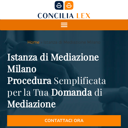
Home
»
Istanza di Mediazione Milano
Istanza di Mediazione
Milano
Procedura
Semplificata
per la Tua
Domanda
di
Mediazione
CONTATTACI ORA