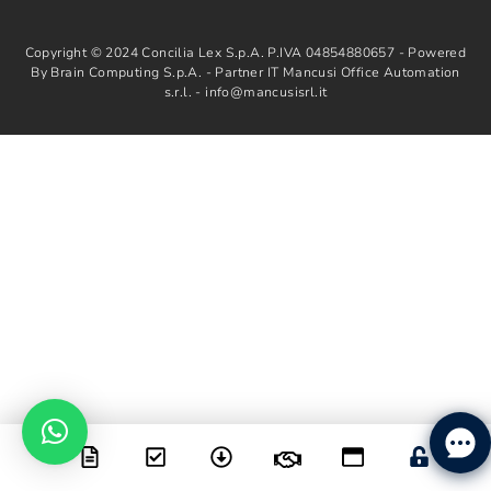
Copyright © 2024 Concilia Lex S.p.A. P.IVA 04854880657 - Powered
By Brain Computing S.p.A. - Partner IT Mancusi Office Automation
s.r.l. - info@mancusisrl.it