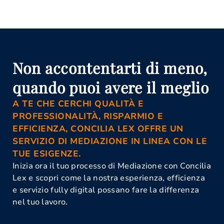
Attività Di Mediazione Eboli
Avvocato Mediazione Eboli
Conciliazione Civile Eboli
Corso Di Aggiornamento Per
Mediatori Eboli
Corso Mediatore Civile Eboli
Mediazione Civile E Commerciale
Non accontentarti di meno,
Eboli
Mediazione Obbligatoria Eboli
quando puoi avere il meglio
Organismo Di Mediazione Eboli
A TE CHE CERCHI QUALITÀ E
PROFESSIONALITÀ, RISPARMIO E
EFFICIENZA, CONCILIA LEX OFFRE UN
SERVIZIO DI MEDIAZIONE IN LINEA CON LE
TUE ESIGENZE.
Inizia ora il tuo processo di Mediazione con Concilia
Lex e scopri come la nostra esperienza, efficienza
e servizio fully digital possano fare la differenza
nel tuo lavoro.