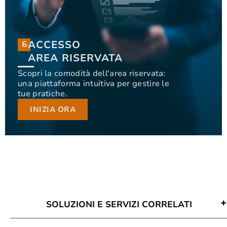
ACCESSO
6
6
ACCESSO
AREA RISERVATA
AREA RISERVATA
Scopri la comodità dell'area riservata:
una piattaforma intuitiva per gestire le
Scopri la comodità dell'area riservata: una
tue pratiche.
piattaforma intuitiva per gestire le tue pratiche.
INIZIA ORA
INIZIA ORA
SOLUZIONI E SERVIZI CORRELATI