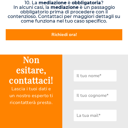
10. La
mediazione
è
obbligatoria
?
In alcuni casi, la
mediazione
è un passaggio
obbligatorio prima di procedere con il
contenzioso. Contattaci per maggiori dettagli su
come funziona nel tuo caso specifico.
Richiedi ora!
Non
esitare,
contattaci!
Lascia i tuoi dati e
un nostro esperto ti
ricontatterà presto.