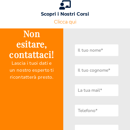
Scopri i Nostri Corsi
Clicca qui
Non
esitare,
contattaci!
Lascia i tuoi dati e
un nostro esperto ti
ricontatterà presto.