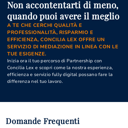
Non accontentarti di meno,
Cuneo
Mediazione Obbligatoria Cuneo
quando puoi avere il meglio
Organismo Di Mediazione Cuneo
A TE CHE CERCHI QUALITÀ E
PROFESSIONALITÀ, RISPARMIO E
EFFICIENZA, CONCILIA LEX OFFRE UN
SERVIZIO DI MEDIAZIONE IN LINEA CON LE
TUE ESIGENZE.
Inizia ora il tuo percorso di Partnership con
Concilia Lex e scopri come la nostra esperienza,
efficienza e servizio fully digital possano fare la
differenza nel tuo lavoro.
Domande Frequenti