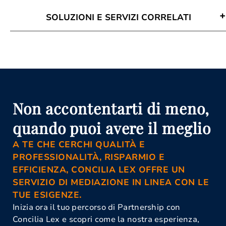
SOLUZIONI E SERVIZI CORRELATI
Attività Di Mediazione Cosenza
Avvocato Mediazione Cosenza
Conciliazione Civile Cosenza
Corso Di Aggiornamento Per
Mediatori Cosenza
Corso Mediatore Civile Cosenza
Mediazione Civile E Commerciale
Non accontentarti di meno,
Cosenza
Mediazione Obbligatoria Cosenza
quando puoi avere il meglio
Organismo Di Mediazione Cosenza
A TE CHE CERCHI QUALITÀ E
PROFESSIONALITÀ, RISPARMIO E
EFFICIENZA, CONCILIA LEX OFFRE UN
SERVIZIO DI MEDIAZIONE IN LINEA CON LE
TUE ESIGENZE.
Inizia ora il tuo percorso di Partnership con
Concilia Lex e scopri come la nostra esperienza,