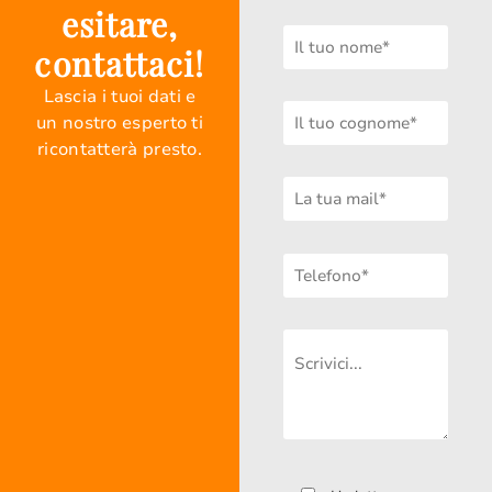
esitare,
contattaci!
Lascia i tuoi dati e
un nostro esperto ti
ricontatterà presto.