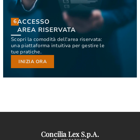
ACCESSO
6
6
ACCESSO
AREA RISERVATA
AREA RISERVATA
Scopri la comodità dell'area riservata:
una piattaforma intuitiva per gestire le
Scopri la comodità dell'area riservata: una
tue pratiche.
piattaforma intuitiva per gestire le tue pratiche.
INIZIA ORA
INIZIA ORA
Concilia Lex S.p.A.