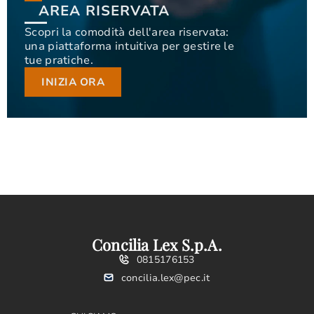
ACCESSO
AREA RISERVATA
AREA RISERVATA
Scopri la comodità dell'area riservata:
una piattaforma intuitiva per gestire le
Scopri la comodità dell'area riservata: una
tue pratiche.
piattaforma intuitiva per gestire le tue pratiche.
INIZIA ORA
INIZIA ORA
Concilia Lex S.p.A.
0815176153
concilia.lex@pec.it