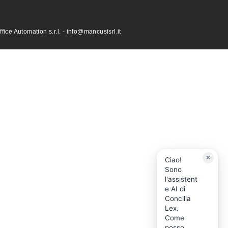
ce Automation s.r.l. - info@mancusisrl.it
×
Ciao!
Sono
l'assistent
e AI di
Concilia
Lex.
Come
posso