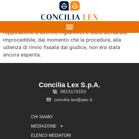
In questa ordinanza la domanda (precisamente,
l’opposizione a decreto ingiuntivo) è stata dichiarata
improcedibile, dal momento che la procedura, alla
udienza di rinvio fissata dal giudice, non era stata
ancora esperita.
Concilia Lex S.p.A.
0815176153
concilia.lex@pec.it
CHI SIAMO
MEDIAZIONE
ELENCO MEDIATORI