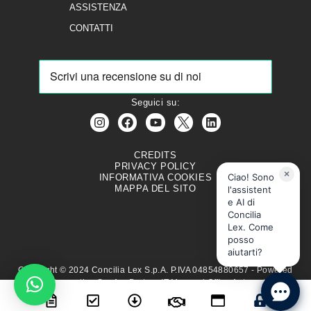
ASSISTENZA
CONTATTI
Seguici su:
CREDITS
PRIVACY POLICY
×
Ciao! Sono
INFORMATIVA COOKIES
MAPPA DEL SITO
l'assistent
e AI di
Concilia
Lex. Come
posso
aiutarti?
Copyright © 2024 Concilia Lex S.p.A. P.IVA 04854880657 - Powered
By Brain Computing S.p.A. - Partner IT Mancusi Office Automation s.r.l.
- info@mancusisrl.it