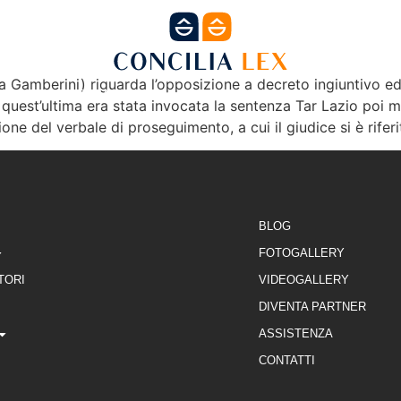
a Gamberini) riguarda l’opposizione a decreto ingiuntivo e
NE
FORMAZIONE
SEDI
DIVENTA PARTNE
est’ultima era stata invocata la sentenza Tar Lazio poi mod
ne del verbale di proseguimento, a cui il giudice si è riferi
BLOG
FOTOGALLERY
TORI
VIDEOGALLERY
DIVENTA PARTNER
ASSISTENZA
CONTATTI