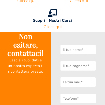
Clicca qui
Clicca qui
Scopri i Nostri Corsi
Clicca qui
Non
esitare,
contattaci!
Lascia i tuoi dati e
un nostro esperto ti
ricontatterà presto.