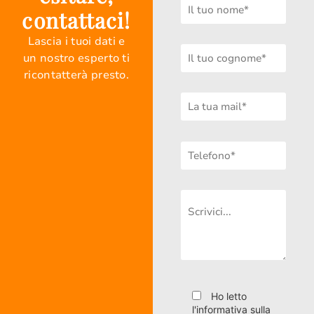
contattaci!
Lascia i tuoi dati e
un nostro esperto ti
ricontatterà presto.
Ho letto
l'informativa sulla