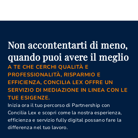
Attività Di Mediazione Pavia
Avvocato Mediazione Pavia
Conciliazione Civile Pavia
Corso Di Aggiornamento Per
Mediatori Pavia
Istanza Di Mediazione Pavia
Mediazione Civile E Commerciale
Non accontentarti di meno,
Pavia
Mediazione Obbligatoria Pavia
quando puoi avere il meglio
Organismo Di Mediazione Pavia
A TE CHE CERCHI QUALITÀ E
PROFESSIONALITÀ, RISPARMIO E
EFFICIENZA, CONCILIA LEX OFFRE UN
SERVIZIO DI MEDIAZIONE IN LINEA CON LE
TUE ESIGENZE.
Inizia ora il tuo percorso di Partnership con
Concilia Lex e scopri come la nostra esperienza,
efficienza e servizio fully digital possano fare la
differenza nel tuo lavoro.