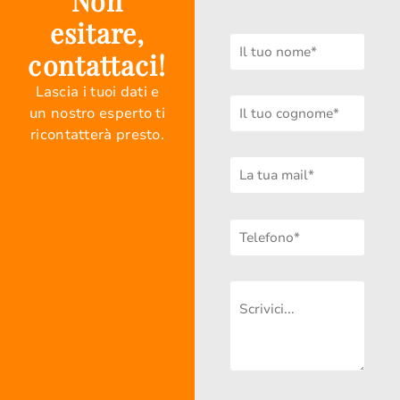
Non
esitare,
contattaci!
Lascia i tuoi dati e
un nostro esperto ti
ricontatterà presto.