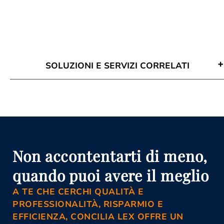
SOLUZIONI E SERVIZI CORRELATI
Attività Di Mediazione Floridia
Avvocato Mediazione Floridia
Conciliazione Civile Floridia
Corso Di Aggiornamento Per
Mediatori Floridia
Istanza Di Mediazione Floridia
Mediazione Civile E Commerciale
Non accontentarti di meno,
Floridia
Mediazione Obbligatoria Floridia
quando puoi avere il meglio
Organismo Di Mediazione Floridia
A TE CHE CERCHI QUALITÀ E
PROFESSIONALITÀ, RISPARMIO E
EFFICIENZA, CONCILIA LEX OFFRE UN