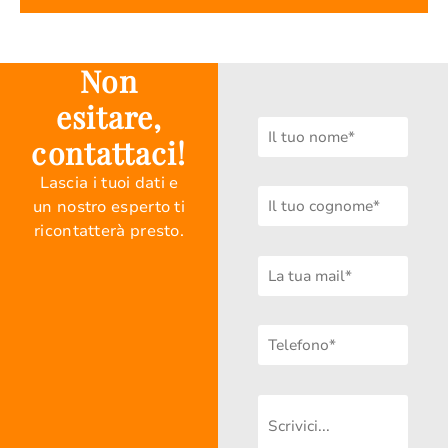
Non
esitare,
contattaci!
Lascia i tuoi dati e
un nostro esperto ti
ricontatterà presto.