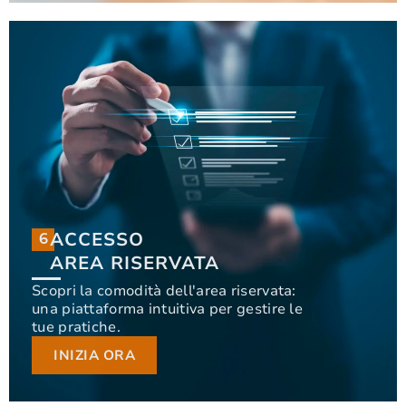
ACCESSO
6
6
ACCESSO
AREA RISERVATA
AREA RISERVATA
Scopri la comodità dell'area riservata:
una piattaforma intuitiva per gestire le
Scopri la comodità dell'area riservata: una
tue pratiche.
piattaforma intuitiva per gestire le tue pratiche.
INIZIA ORA
INIZIA ORA