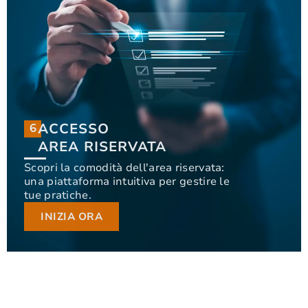
ACCESSO
6
6
ACCESSO
AREA RISERVATA
AREA RISERVATA
Scopri la comodità dell'area riservata:
una piattaforma intuitiva per gestire le
Scopri la comodità dell'area riservata: una
tue pratiche.
piattaforma intuitiva per gestire le tue pratiche.
INIZIA ORA
INIZIA ORA