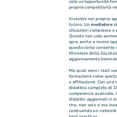
solo un’opportunità fo
propria competitività n
Investire nel proprio ag
futuro. Un
mediatore ci
situazioni complesse e di
Questo non solo aument
apre anche a nuove opp
questo corso consente d
Ministero della Giustizia
aggiornamento biennale
Ma quali sono i reali va
formazione come quello
e affiliazione. Con un
didattico completo di 
competenze avanzate, m
didattici aggiornati in 
che, non solo si sta in
costruendo un network d
best practices.