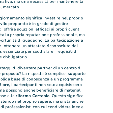
rmativa, ma una necessità per mantenere la
el mercato.
giornamento significa investire nel proprio
vile
preparato è in grado di gestire
 offrire soluzioni efficaci ai propri clienti.
a la propria reputazione professionale, ma
ortunità di guadagno. La partecipazione a
i ottenere un attestato riconosciuto dal
, essenziale per soddisfare i requisiti di
 obbligatorio.
ntaggi di diventare partner di un centro di
 proposto? La risposta è semplice: supporto
a solida base di conoscenza e un programma
18
ore
, i partecipanti non solo acquisiscono
a possono anche beneficiare di materiali
base alla
riforma Cartabia
. Questo significa
vestendo nel proprio sapere, ma si sta anche
i professionisti con cui condividere idee e