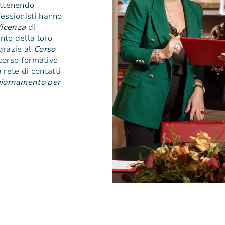
ottenendo
fessionisti hanno
Vicenza
di
nto della loro
 grazie al
Corso
corso formativo
rete di contatti
giornamento per