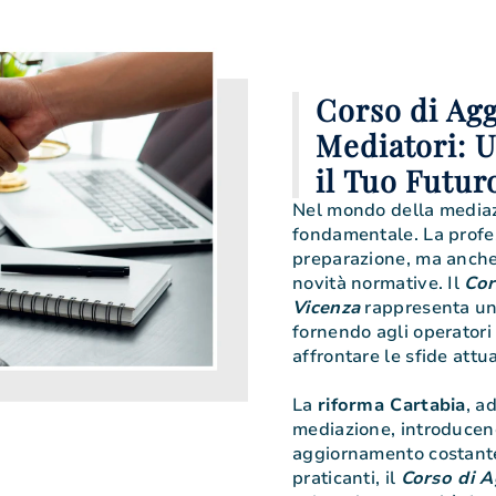
Corso di Ag
Mediatori: 
il Tuo Futur
Nel mondo della mediazi
fondamentale. La profe
preparazione, ma anche 
novità normative. Il
Cor
Vicenza
rappresenta una
fornendo agli operatori
affrontare le sfide attua
La
riforma Cartabia
, a
mediazione, introducen
aggiornamento costante. 
praticanti, il
Corso di A