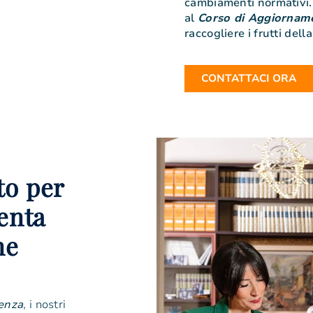
cambiamenti normativi. S
al
Corso di Aggiorname
raccogliere i frutti della
CONTATTACI ORA
to per
enta
ne
cenza
, i nostri