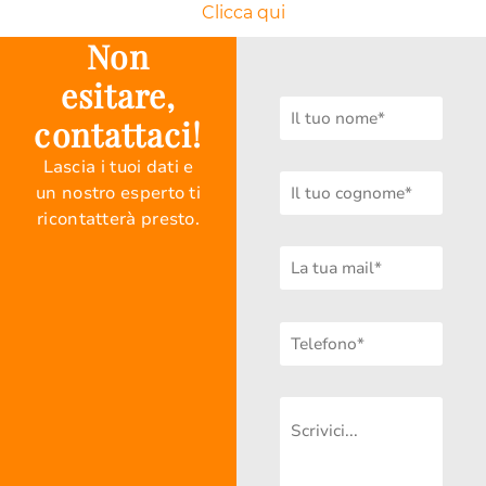
Clicca qui
Non
esitare,
contattaci!
Lascia i tuoi dati e
un nostro esperto ti
ricontatterà presto.