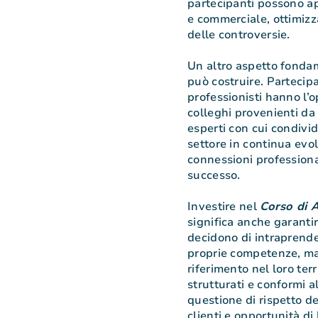
partecipanti possono ap
e commerciale, ottimizz
delle controversie.
Un altro aspetto fondame
può costruire. Partecip
professionisti hanno l’o
colleghi provenienti da 
esperti con cui condivid
settore in continua evo
connessioni professional
successo.
Investire nel
Corso di 
significa anche garantir
decidono di intraprende
proprie competenze, ma
riferimento nel loro terr
strutturati e conformi a
questione di rispetto d
clienti e opportunità di