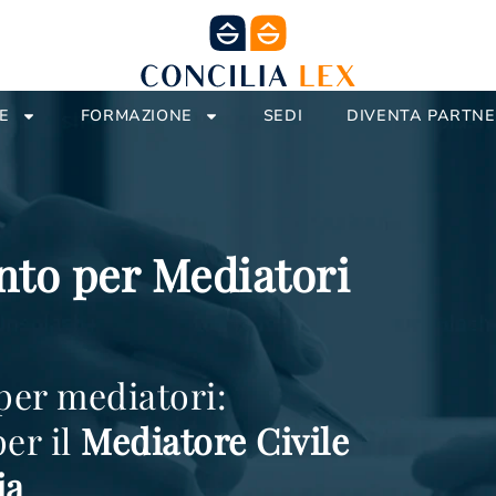
E
FORMAZIONE
SEDI
DIVENTA PARTN
to per Mediatori
per mediatori:
er il
Mediatore Civile
ia