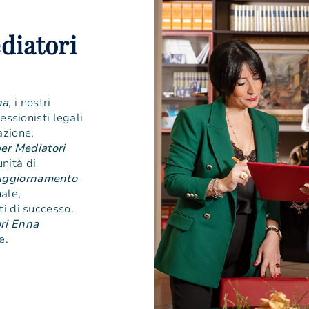
diatori
na
, i nostri
essionisti legali
azione,
er Mediatori
nità di
 Aggiornamento
nale,
i di successo.
ri Enna
e.