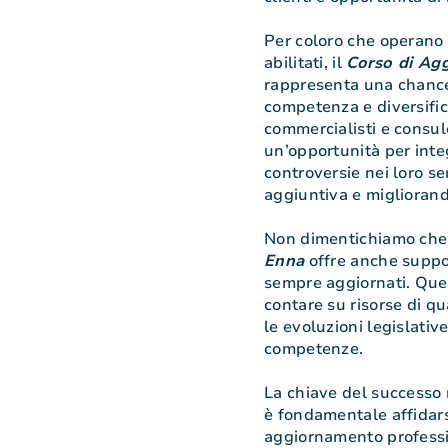
Per coloro che operano 
abilitati, il
Corso di Ag
rappresenta una chance 
competenza e diversifica
commercialisti e consul
un’opportunità per integ
controversie nei loro se
aggiuntiva e migliorand
Non dimentichiamo che
Enna
offre anche support
sempre aggiornati. Ques
contare su risorse di qu
le evoluzioni legislativ
competenze.
La chiave del successo 
è fondamentale affidarsi
aggiornamento professio