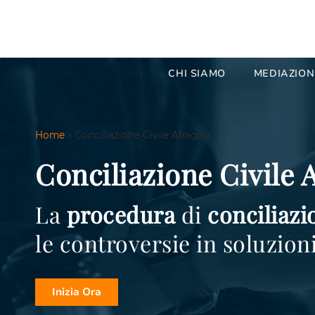
CHI SIAMO
MEDIAZION
Home
»
Conciliazione Civile Afragola
Conciliazione Civile 
La
procedura
di
conciliazi
le controversie in soluzion
Inizia Ora