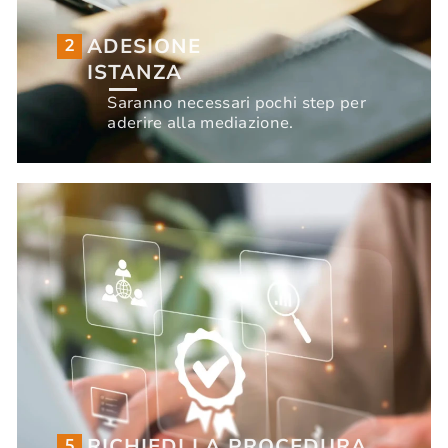
ADESIONE
2
ISTANZA
ADESIONE
2
Saranno necessari pochi step per
ISTANZA
aderire alla mediazione.
Saranno necessari pochi step per
INIZIA ORA
aderire alla mediazione.
RICHIEDI LA PROCEDURA
5
TELEMATICA
RICHIEDI LA PROCEDURA
5