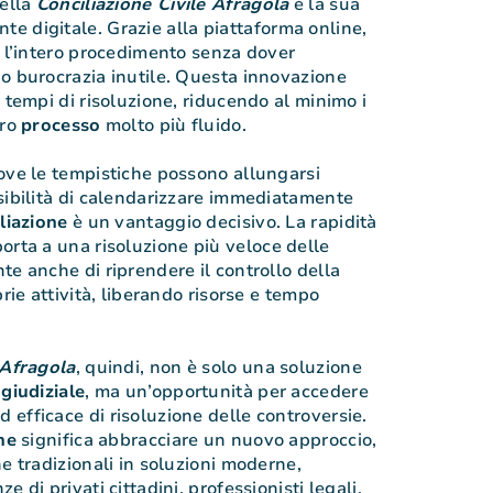
della
Conciliazione Civile Afragola
è la sua
e digitale. Grazie alla piattaforma online,
e l’intero procedimento senza dover
o burocrazia inutile. Questa innovazione
 tempi di risoluzione, riducendo al minimo i
ero
processo
molto più fluido.
ove le tempistiche possono allungarsi
sibilità di calendarizzare immediatamente
liazione
è un vantaggio decisivo. La rapidità
orta a una risoluzione più veloce delle
te anche di riprendere il controllo della
prie attività, liberando risorse e tempo
 Afragola
, quindi, non è solo una soluzione
giudiziale
, ma un’opportunità per accedere
efficace di risoluzione delle controversie.
ne
significa abbracciare un nuovo approccio,
e tradizionali in soluzioni moderne,
 di privati cittadini, professionisti legali,