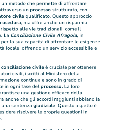
 un metodo che permette di affrontare
attraverso un
processo
strutturato, con
tore civile
qualificato. Questo approccio
rocedura
, ma offre anche un risparmio
ispetto alle vie tradizionali, come il
e. La
Conciliazione Civile Afragola
, in
e per la sua capacità di affrontare le esigenze
à locale, offrendo un servizio accessibile e
a
conciliazione
civile
è cruciale per ottenere
atori civili, iscritti al Ministero della
rmazione continua e sono in grado di
te in ogni fase del
processo
. La loro
rantisce una gestione efficace della
ra anche che gli accordi raggiunti abbiano la
di una sentenza
giudiziale
. Questo aspetto è
sidera risolvere le proprie questioni in
.