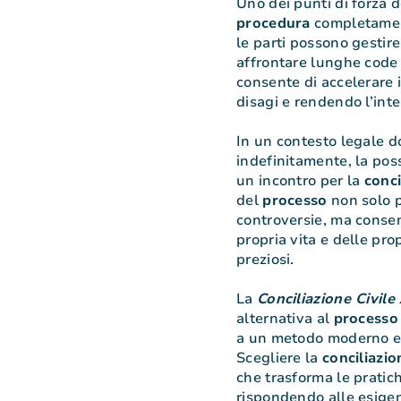
Uno dei punti di forza 
procedura
completament
le parti possono gestir
affrontare lunghe code 
consente di accelerare i
disagi e rendendo l’int
In un contesto legale d
indefinitamente, la pos
un incontro per la
conci
del
processo
non solo p
controversie, ma consen
propria vita e delle pro
preziosi.
La
Conciliazione Civile
alternativa al
processo
a un metodo moderno ed 
Scegliere la
conciliazio
che trasforma le pratich
rispondendo alle esigenze