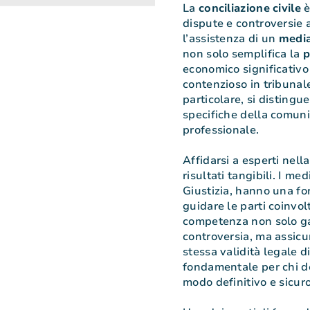
La
conciliazione
civile
è
dispute e controversie 
l’assistenza di un
media
non solo semplifica la
p
economico significativo r
contenzioso in tribunal
particolare, si distingu
specifiche della comunit
professionale.
Affidarsi a esperti nell
risultati tangibili. I medi
Giustizia, hanno una fo
guidare le parti coinvol
competenza non solo ga
controversia, ma assicu
stessa validità legale 
fondamentale per chi de
modo definitivo e sicuro