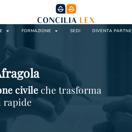
E
FORMAZIONE
SEDI
DIVENTA PARTN
Afragola
one
civile
che trasforma
i rapide